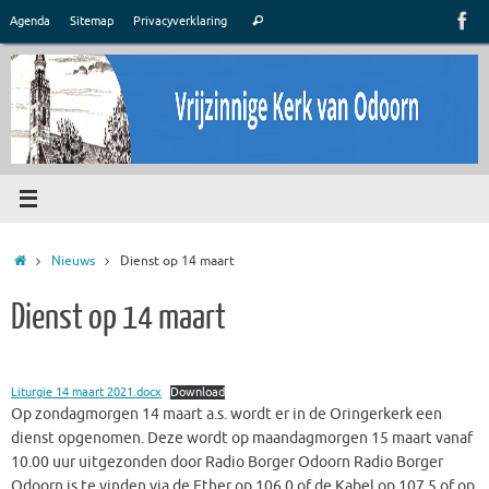
Ga
Zoeken
Agenda
Sitemap
Privacyverklaring
Zoeken
naar
naar:
de
inhoud
Home
Nieuws
Dienst op 14 maart
Dienst op 14 maart
Liturgie 14 maart 2021.docx
Download
Op zondagmorgen 14 maart a.s. wordt er in de Oringerkerk een
dienst opgenomen. Deze wordt op maandagmorgen 15 maart vanaf
10.00 uur uitgezonden door Radio Borger Odoorn Radio Borger
Odoorn is te vinden via de Ether op 106.0 of de Kabel op 107.5 of op