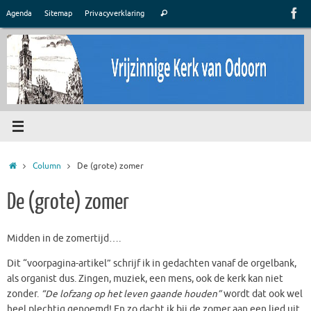
Ga
Zoeken
Agenda
Sitemap
Privacyverklaring
Zoeken
naar
naar:
de
inhoud
Home
Column
De (grote) zomer
De (grote) zomer
Midden in de zomertijd….
Dit “voorpagina-artikel” schrijf ik in gedachten vanaf de orgelbank,
als organist dus. Zingen, muziek, een mens, ook de kerk kan niet
zonder.
“De lofzang op het leven gaande houden”
wordt dat ook wel
heel plechtig genoemd! En zo dacht ik bij de zomer aan een lied uit