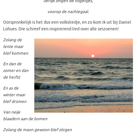
lieflijk zingen de vogeltjes,
voorop de nachtegaal.
Oorspronkelijk is het dus een volksliedje, en zo kom ik uit bij Daniel
Lohues. Die schreef een inspirerend lied over alle seizoenen!
Zolang de
lente maar
blef kommen
En dan de
zomer en dan
de herfst
En as de
winter maar
blef dromen
Van neije
blaadern aan de bomen
Zolang de maon gewoon blef zörgen