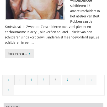
winterperiode
schilderen 16
amateurschilders in
het atelier van Bert
Robben aan de
Kruisstraat in Zweeloo. Ze schilderen met veel plezier en
enthousiasme in acryl-, olieverf en aquarel. Enkele van hen
schilderen sinds kort terwijl anderen al meer gevorderd zijn. Ze
schilderen in een…
lees verder…
«
‹
4
5
6
7
8
›
»