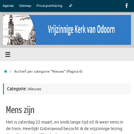
Ga
Zoeken
Agenda
Sitemap
Privacyverklaring
Zoeken
naar
naar:
de
inhoud
Home
Archief per categorie "Nieuws"
(Pagina 6)
Categorie:
Nieuws
Mens zijn
Het is zaterdag 22 maart, en sinds lange tijd zit ik weer eens in
de trein. Heerlijk! Gisteravond bezocht ik de vrijzinnige lezing